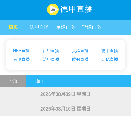
首页
德甲直播
足球直播
篮球直播
NBA直播
西甲直播
英超直播
德甲直播
意甲直播
法甲直播
欧冠直播
CBA直播
全部
热门
2026年08月09日 星期日
2026年08月10日 星期日