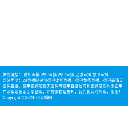
友情链接：
德甲直播
法甲直播
西甲直播
足球直播
意甲直播
网站声明：24直播网提供德甲比赛直播、德甲免费直播、德甲高清无
插件直播、德甲视频观看无插件等德甲直播信号和视频录像均来自用
户收集或搜索引擎整理，如有侵权请告知，我们将及时处理，谢谢！
Copyright © 2024 24直播网