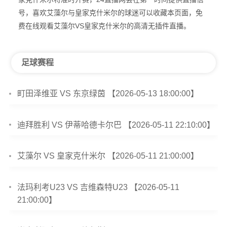
号，喜欢艾藻尔与皇家克什米尔的球迷可以收藏本页面，免
费在线观看艾藻尔VS皇家克什米尔的高清无插件直播。
足球赛程
町田泽维亚 VS 东京绿茵 【2026-05-13 18:00:00】
迪拜胜利 VS 伊蒂哈德卡尔巴 【2026-05-11 22:10:00】
艾藻尔 VS 皇家克什米尔 【2026-05-11 21:00:00】
法玛利考U23 VS 吉维森特U23 【2026-05-11
21:00:00】