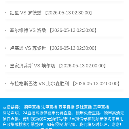
红星 VS 罗德兹 【2026-05-13 02:30:00】
塞尔维特 VS 洛桑 【2026-05-13 02:30:00】
卢塞恩 VS 苏黎世 【2026-05-13 02:30:00】
皇家贝蒂斯 VS 埃尔切 【2026-05-13 02:00:00】
布拉格斯巴达 VS 比尔森胜利 【2026-05-13 02:00:00】
友情链接：
德甲直播
法甲直播
西甲直播
足球直播
意甲直播
网站声明：24直播网提供德甲比赛直播、德甲免费直播、德甲高清无
插件直播、德甲视频观看无插件等德甲直播信号和视频录像均来自用
户收集或搜索引擎整理，如有侵权请告知，我们将及时处理，谢谢！