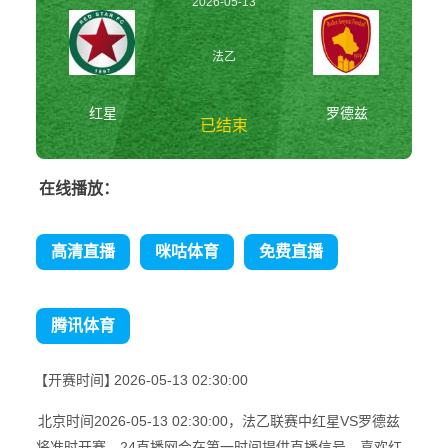
2026-05-13
02:30:00
法乙
红星
罗德兹
已结束
在线播放：
红星vs罗德兹 法乙
高清直播
咪咕体育
免费直播
腾讯体育
【开赛时间】
2026-05-13 02:30:00
北京时间2026-05-13 02:30:00，法乙联赛中红星VS罗德兹
将准时开赛，24直播网会在第一时间提供直播信号，喜欢红