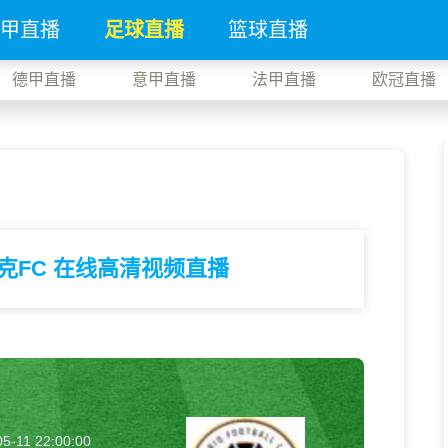
甲直播
足球直播
篮球直播
德甲直播
意甲直播
法甲直播
欧冠直播
克FC 在线高清视频直播
5-11 22:00:00