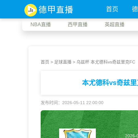
首页
德
NBA直播
西甲直播
英超直播
首页
>
足球直播
> 乌兹杯 本尤德科vs奇兹里克FC
本尤德科vs奇兹里
发布时间：2026-05-11 22:00:00
2026-0