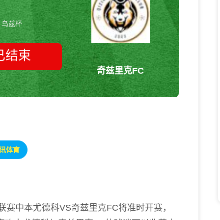
乌兹杯
已结束
奇兹里克FC
本尤德科vs奇兹里克FC 乌兹杯
讯体育
0，乌兹杯联赛中本尤德科VS奇兹里克FC将准时开赛，