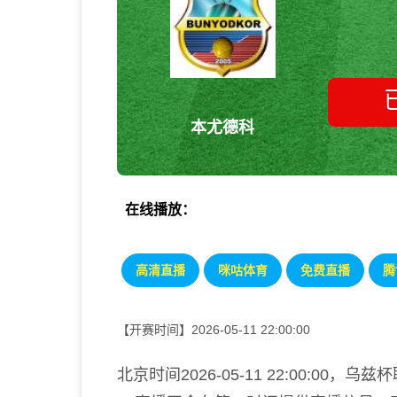
本尤德科
在线播放：
高清直播
咪咕体育
免费直播
腾
【开赛时间】
2026-05-11 22:00:00
北京时间2026-05-11 22:00:0