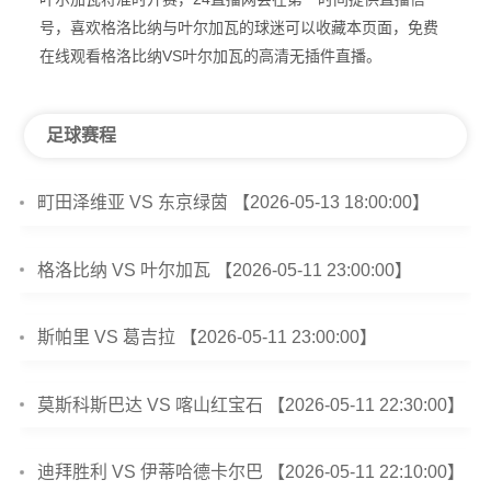
号，喜欢格洛比纳与叶尔加瓦的球迷可以收藏本页面，免费
在线观看格洛比纳VS叶尔加瓦的高清无插件直播。
足球赛程
町田泽维亚 VS 东京绿茵 【2026-05-13 18:00:00】
格洛比纳 VS 叶尔加瓦 【2026-05-11 23:00:00】
斯帕里 VS 葛吉拉 【2026-05-11 23:00:00】
莫斯科斯巴达 VS 喀山红宝石 【2026-05-11 22:30:00】
迪拜胜利 VS 伊蒂哈德卡尔巴 【2026-05-11 22:10:00】